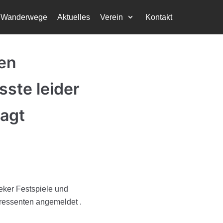
Wanderwege
Aktuelles
Verein
Kontakt
en
sste leider
agt
eker Festspiele und
eressenten angemeldet .